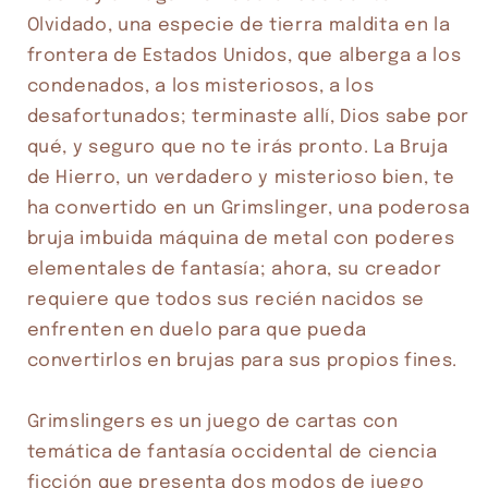
Olvidado, una especie de tierra maldita en la 
Agrega tu producto al carrito y
elige
frontera de Estados Unidos, que alberga a los 
1
pagar con Meses sin Tarjeta.
condenados, a los misteriosos, a los 
En tu cuenta de Mercado Pago,
elige
2
la cantidad de meses
y confirma.
desafortunados; terminaste allí, Dios sabe por 
Paga mes a mes
con saldo disponible,
3
qué, y seguro que no te irás pronto. La Bruja 
débito u otros medios.
de Hierro, un verdadero y misterioso bien, te 
Crédito sujeto a aprobación.
ha convertido en un Grimslinger, una poderosa 
¿Tienes dudas? Consulta nuestra
Ayuda.
bruja imbuida máquina de metal con poderes 
elementales de fantasía; ahora, su creador 
requiere que todos sus recién nacidos se 
enfrenten en duelo para que pueda 
convertirlos en brujas para sus propios fines.

Grimslingers es un juego de cartas con 
temática de fantasía occidental de ciencia 
ficción que presenta dos modos de juego 