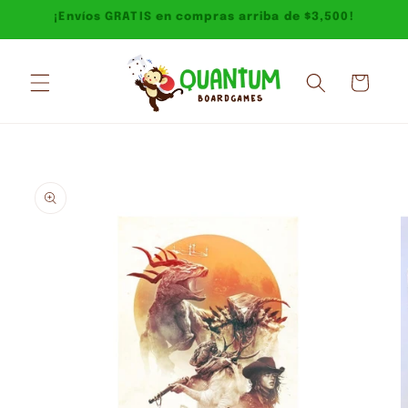
Ir
¡Envíos GRATIS en compras arriba de $3,500!
directamente
al contenido
Carrito
Ir
directamente
a la
información
del producto