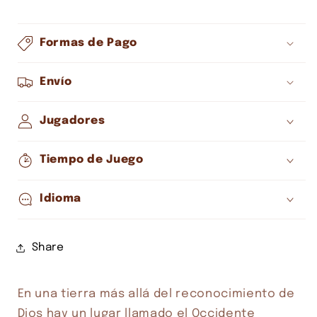
Formas de Pago
Envío
Jugadores
Tiempo de Juego
Idioma
Share
Compra ahora y paga a meses
En una tierra más allá del reconocimiento de 
sin tarjeta de crédito
Dios hay un lugar llamado el Occidente 