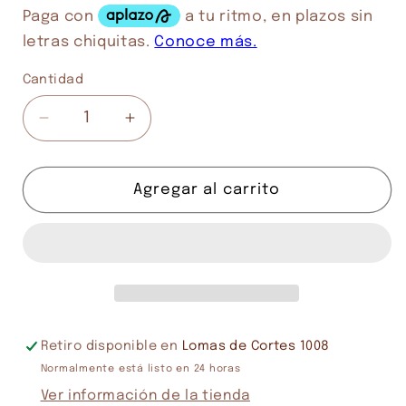
Cantidad
Cantidad
Reducir
Aumentar
cantidad
cantidad
para
para
GRIMSLINGERS
GRIMSLINGERS
Agregar al carrito
Retiro disponible en
Lomas de Cortes 1008
Normalmente está listo en 24 horas
Ver información de la tienda