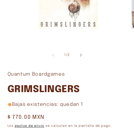
Abrir
A
elemento
e
multimedia
m
de
1
/
2
1
2
en
e
una
u
ventana
v
Quantum Boardgames
modal
m
GRIMSLINGERS
Bajas existencias: quedan 1
Precio
$ 770.00 MXN
habitual
Los
gastos de envío
se calculan en la pantalla de pago.