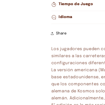
Tiempo de Juego
Idioma
Share
Los jugadores pueden co
similares a las carreter
configuraciones diferen
La versión americana (Ma
Compra ahora y paga a meses sin
base estadounidense, en
tarjeta de crédito
que los componentes coin
alemana de Kosmos solo 
Agrega tu producto al carrito y
elige pagar con
alemán. Adicionalmente, 
1
Meses sin Tarjeta.