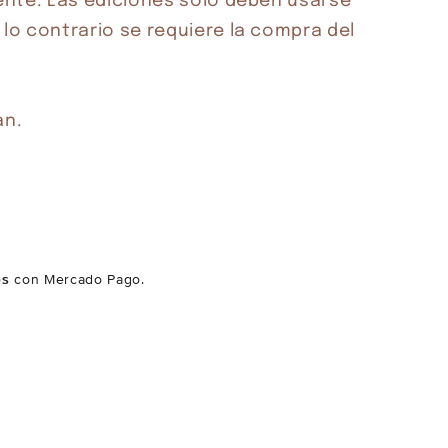
iente. Las ediciones solo deben usarse 
lo contrario se requiere la compra del 
an.
és
con Mercado Pago.