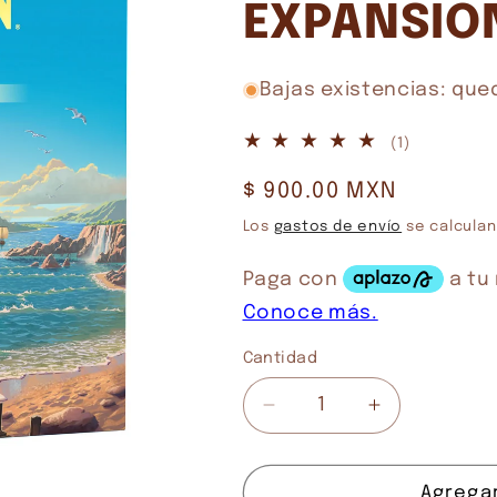
EXPANSIO
Bajas existencias: que
1
(1)
reseñas
Precio
$ 900.00 MXN
totales
habitual
Los
gastos de envío
se calculan
Cantidad
Cantidad
Reducir
Aumentar
cantidad
cantidad
para
para
CATAN
CATAN
Agregar