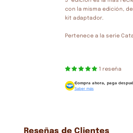
En tu cuenta de Mercado Pago,
elige la
5ª edición es la más rec
2
cantidad de meses
y confirma.
con la misma edición, de 
Paga mes a mes
con saldo disponible, débito u
3
otros medios.
kit adaptador.

Crédito sujeto a aprobación.
Pertenece a la serie Cat
¿Tienes dudas? Consulta nuestra
Ayuda.
1 reseña
Compra ahora, paga despu
Saber más
Reseñas de Clientes