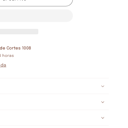
ES
N
de Cortes 1008
4 horas
nda