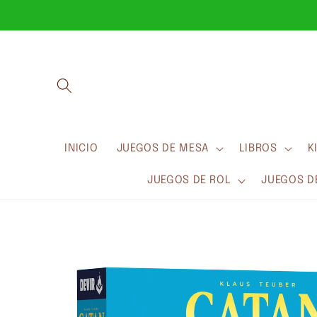
Ir
directamente
al contenido
INICIO
JUEGOS DE MESA
LIBROS
K
JUEGOS DE ROL
JUEGOS D
Ir
directamente
a la
información
del producto