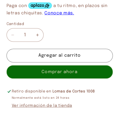
Cantidad
Cantidad
Reducir
Aumentar
cantidad
cantidad
para
para
PRO
PRO
Agregar al carrito
ACRYL
ACRYL
DARK
DARK
Comprar ahora
GREY
GREY
BLUE
BLUE
Retiro disponible en
Lomas de Cortes 1008
Normalmente está listo en 24 horas
Ver información de la tienda