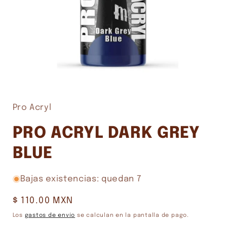
Abrir
elemento
multimedia
1
Pro Acryl
en
una
ventana
PRO ACRYL DARK GREY
modal
BLUE
Bajas existencias: quedan 7
Precio
$ 110.00 MXN
habitual
Los
gastos de envío
se calculan en la pantalla de pago.