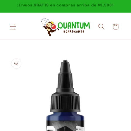
Ir
¡Envíos GRATIS en compras arriba de $3,500!
directamente
al contenido
Carrito
Ir
directamente
a la
información
del producto