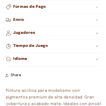
Formas de Pago
Envío
Jugadores
Compra ahora y paga a meses
Tiempo de Juego
sin tarjeta de crédito
Idioma
Agrega tu producto al carrito y
elige
1
pagar con Meses sin Tarjeta.
Share
En tu cuenta de Mercado Pago,
elige
2
la cantidad de meses
y confirma.
Paga mes a mes
con saldo disponible,
3
débito u otros medios.
Pintura acrílica para modelismo con 
pigmentos premium de alta densidad. Gran 
Crédito sujeto a aprobación.
cobertura y acabado mate. Ideales con pincel 
¿Tienes dudas? Consulta nuestra
Ayuda.