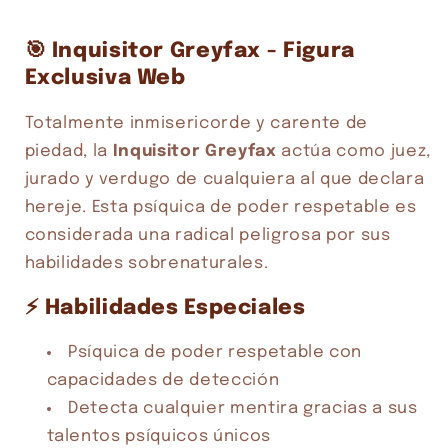
🎯 Inquisitor Greyfax - Figura
Exclusiva Web
Compra ahora y paga a meses
Totalmente inmisericorde y carente de
sin tarjeta de crédito
piedad, la
Inquisitor Greyfax
actúa como juez,
jurado y verdugo de cualquiera al que declara
Agrega tu producto al carrito y
elige
1
pagar con Meses sin Tarjeta.
hereje. Esta psíquica de poder respetable es
En tu cuenta de Mercado Pago,
elige
2
considerada una radical peligrosa por sus
la cantidad de meses
y confirma.
Paga mes a mes
con saldo disponible,
habilidades sobrenaturales.
3
débito u otros medios.
⚡ Habilidades Especiales
Crédito sujeto a aprobación.
¿Tienes dudas? Consulta nuestra
Ayuda.
Psíquica de poder respetable con
capacidades de detección
Detecta cualquier mentira gracias a sus
talentos psíquicos únicos