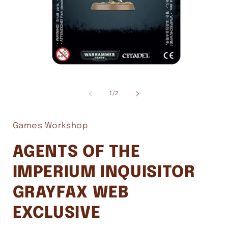
Abrir
A
elemento
e
multimedia
m
de
1
/
2
1
2
en
e
una
u
ventana
v
Games Workshop
modal
m
AGENTS OF THE
IMPERIUM INQUISITOR
GRAYFAX WEB
EXCLUSIVE