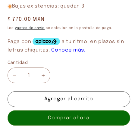
Bajas existencias: quedan 3
Precio
$ 770.00 MXN
habitual
Los
gastos de envío
se calculan en la pantalla de pago.
Cantidad
Cantidad
Reducir
Aumentar
cantidad
cantidad
para
para
AGENTS
AGENTS
Agregar al carrito
OF
OF
THE
THE
Comprar ahora
IMPERIUM
IMPERIUM
INQUISITOR
INQUISITOR
GRAYFAX
GRAYFAX