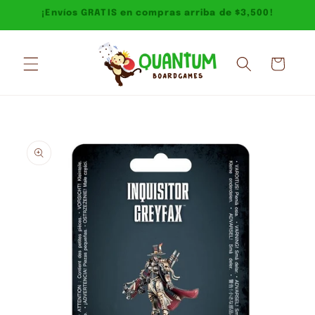
Ir
¡Envíos GRATIS en compras arriba de $3,500!
directamente
al contenido
Carrito
Ir
directamente
a la
información
del producto