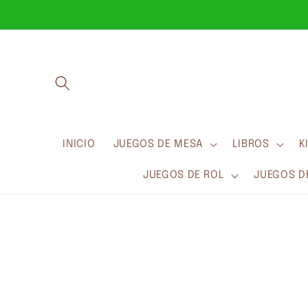
Ir
directamente
al contenido
INICIO
JUEGOS DE MESA
LIBROS
K
JUEGOS DE ROL
JUEGOS D
Ir
directamente
a la
información
del producto