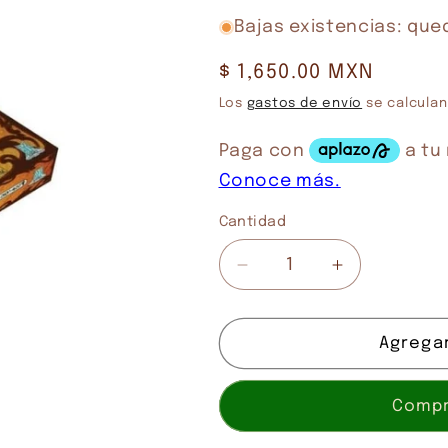
Bajas existencias: que
Precio
$ 1,650.00 MXN
habitual
Los
gastos de envío
se calculan
Cantidad
Cantidad
Reducir
Aumentar
cantidad
cantidad
para
para
THE
THE
Agregar
BELGIAN
BELGIAN
BEERS
BEERS
Compr
RACE
RACE