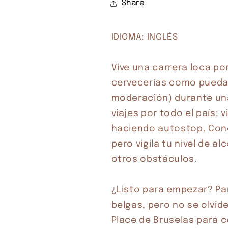
Share
Compra ahora y paga a meses sin
IDIOMA: INGLÉS

tarjeta de crédito
Vive una carrera loca por
Agrega tu producto al carrito y
elige pagar con
1
cervecerías como pueda,
Meses sin Tarjeta.
En tu cuenta de Mercado Pago,
elige la
moderación) durante una
2
cantidad de meses
y confirma.
Paga mes a mes
con saldo disponible, débito u
viajes por todo el país: v
3
otros medios.
haciendo autostop. Cono
pero vigila tu nivel de a
Crédito sujeto a aprobación.
¿Tienes dudas? Consulta nuestra
Ayuda.
otros obstáculos.

¿Listo para empezar? Par
belgas, pero no se olvide: 
Place de Bruselas para c