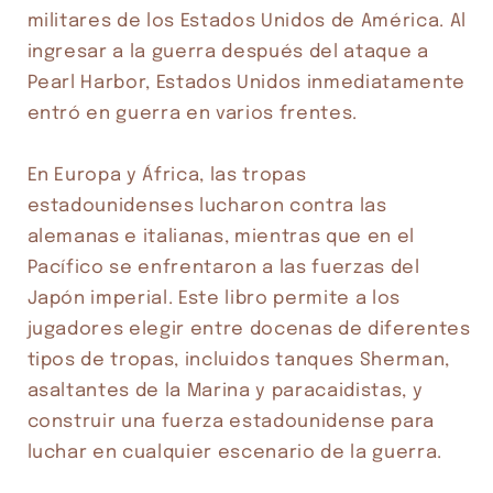
militares de los Estados Unidos de América. Al 
Compra ahora y paga a meses
ingresar a la guerra después del ataque a 
sin tarjeta de crédito
Pearl Harbor, Estados Unidos inmediatamente 
entró en guerra en varios frentes.

Agrega tu producto al carrito y
elige
1
pagar con Meses sin Tarjeta.
En Europa y África, las tropas 
En tu cuenta de Mercado Pago,
elige
2
la cantidad de meses
y confirma.
estadounidenses lucharon contra las 
Paga mes a mes
con saldo disponible,
3
alemanas e italianas, mientras que en el 
débito u otros medios.
Pacífico se enfrentaron a las fuerzas del 
Crédito sujeto a aprobación.
Japón imperial. Este libro permite a los 
¿Tienes dudas? Consulta nuestra
Ayuda.
jugadores elegir entre docenas de diferentes 
tipos de tropas, incluidos tanques Sherman, 
asaltantes de la Marina y paracaidistas, y 
construir una fuerza estadounidense para 
luchar en cualquier escenario de la guerra.
