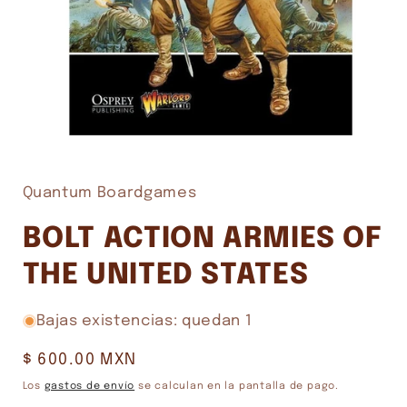
Abrir
elemento
multimedia
1
Quantum Boardgames
en
una
ventana
BOLT ACTION ARMIES OF
modal
THE UNITED STATES
Bajas existencias: quedan 1
Precio
$ 600.00 MXN
habitual
Los
gastos de envío
se calculan en la pantalla de pago.