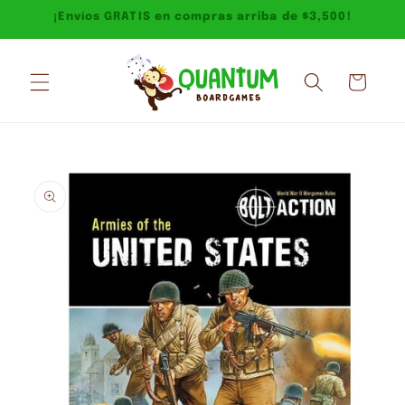
Ir
¡Envíos GRATIS en compras arriba de $3,500!
directamente
al contenido
Carrito
Ir
directamente
a la
información
del producto