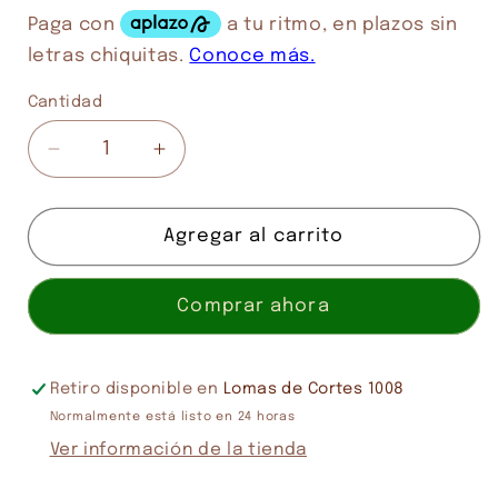
Cantidad
Cantidad
Reducir
Aumentar
cantidad
cantidad
para
para
BOLT
BOLT
Agregar al carrito
ACTION
ACTION
ARMIES
ARMIES
Comprar ahora
OF
OF
THE
THE
UNITED
UNITED
STATES
STATES
Retiro disponible en
Lomas de Cortes 1008
Normalmente está listo en 24 horas
Ver información de la tienda