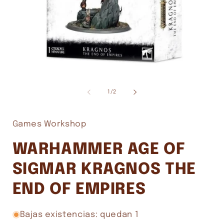
Abrir
A
elemento
e
multimedia
m
de
1
/
2
1
2
en
e
una
u
ventana
v
Games Workshop
modal
m
WARHAMMER AGE OF
SIGMAR KRAGNOS THE
END OF EMPIRES
Bajas existencias: quedan 1