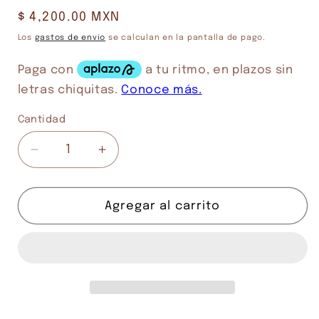
Precio
$ 4,200.00 MXN
habitual
Los
gastos de envío
se calculan en la pantalla de pago.
Cantidad
Cantidad
Reducir
Aumentar
cantidad
cantidad
para
para
WARHAMMER
WARHAMMER
Agregar al carrito
AGE
AGE
OF
OF
SIGMAR
SIGMAR
KRAGNOS
KRAGNOS
THE
THE
END
END