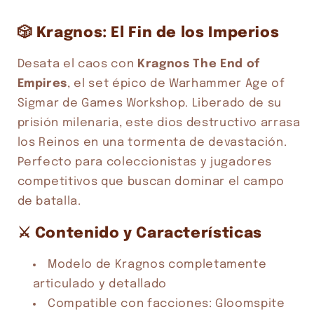
🎲 Kragnos: El Fin de los Imperios
Desata el caos con
Kragnos The End of
Empires
, el set épico de Warhammer Age of
Sigmar de Games Workshop. Liberado de su
Compra ahora y paga a meses
prisión milenaria, este dios destructivo arrasa
sin tarjeta de crédito
los Reinos en una tormenta de devastación.
Perfecto para coleccionistas y jugadores
Agrega tu producto al carrito y
elige
competitivos que buscan dominar el campo
1
pagar con Meses sin Tarjeta.
de batalla.
En tu cuenta de Mercado Pago,
elige
2
la cantidad de meses
y confirma.
Paga mes a mes
con saldo disponible,
⚔️ Contenido y Características
3
débito u otros medios.
Modelo de Kragnos completamente
Crédito sujeto a aprobación.
articulado y detallado
¿Tienes dudas? Consulta nuestra
Ayuda.
Compatible con facciones: Gloomspite