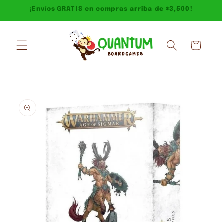
Ir
¡Envíos GRATIS en compras arriba de $3,500!
directamente
al contenido
Carrito
Ir
directamente
a la
información
del producto